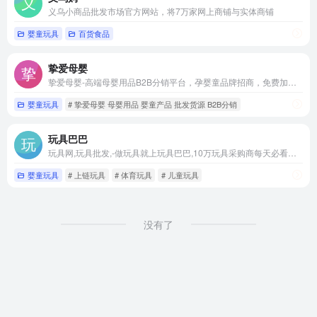
义乌小商品批发市场官方网站，将7万家网上商铺与实体商铺
婴童玩具
百货食品
挚爱母婴
挚爱母婴-高端母婴用品B2B分销平台，孕婴童品牌招商，免费加盟代理，一件代发，正品货源
婴童玩具
# 挚爱母婴 母婴用品 婴童产品 批发货源 B2B分销
玩具巴巴
玩具网,玩具批发,-做玩具就上玩具巴巴,10万玩具采购商每天必看网站,汕头市澄海区腾升网络信息有限公司
婴童玩具
# 上链玩具
# 体育玩具
# 儿童玩具
没有了