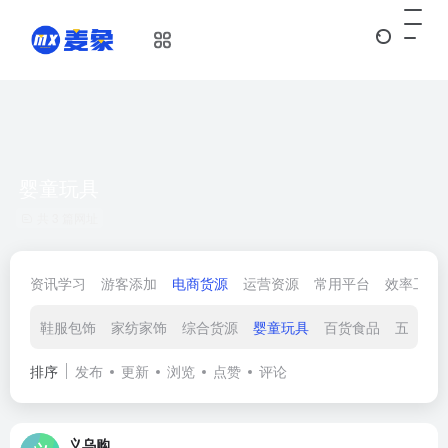
婴童玩具
共 3 篇网址
资讯学习
游客添加
电商货源
运营资源
常用平台
效率工具
鞋服包饰
家纺家饰
综合货源
婴童玩具
百货食品
五金建
排序
发布
更新
浏览
点赞
评论
义乌购