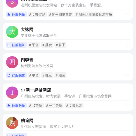
湖州织里童装批发网站，数十万童装童鞋一手货源。
鞋服包饰
# 女鞋贸易
# 湖州织里童装
# 湖州织里童装批发市场
大袜网
专业袜子批发B2B平台
鞋服包饰
# 平台
# 批发
# 袜子
四季青
杭州男装女装批发网
鞋服包饰
# 平台
# 批发
# 服装
17网一起做网店
广州服装批发、时尚女装一手货源、广州批发市场拿货网
鞋服包饰
# 17货源
# 一手货源
# 女装批发
购途网
汇优质女鞋货源，聚实力女鞋大厂
鞋服包饰