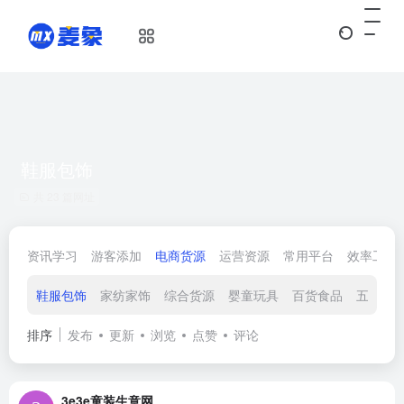
鞋服包饰
共 23 篇网址
资讯学习
游客添加
电商货源
运营资源
常用平台
效率工具
鞋服包饰
家纺家饰
综合货源
婴童玩具
百货食品
五金建
排序
发布
更新
浏览
点赞
评论
3e3e童装生意网