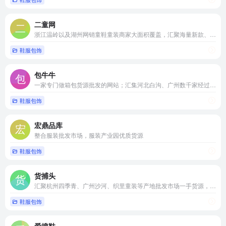
二童网
浙江温岭以及湖州网销童鞋童装商家大面积覆盖，汇聚海量新款、当季热销、一手货源、优质供货商等等类目一应俱全
鞋服包饰
包牛牛
一家专门做箱包货源批发的网站；汇集河北白沟、广州数千家经过严格认证筛选的网供厂商
鞋服包饰
宏鼎品库
整合服装批发市场，服装产业园优质货源
鞋服包饰
货捕头
汇聚杭州四季青、广州沙河、织里童装等产地批发市场一手货源，为广大淘宝天猫、拼多多京东、抖音快手网红直播等卖家提供货源一件代发服务。
鞋服包饰
爱搜鞋