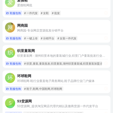
爱搜鞋网批
鞋服包饰
# 一件代发
# 女鞋
# 批发
网商园
网商园-专业网店货源批发分销平台
鞋服包饰
# 一键上传
# 分销平台
# 女装一件代发
织里童装网
织里童装网 - 湖州织里本地的童装城行业,织里门户童装批发行业网站
鞋服包饰
# 织里,童装,童装批发,织里童装,湖州织里童装城,织里童装加盟,织里童
环球鞋网
环球鞋网-鞋行业垂直电子商务网站,鞋子品牌行业门户媒体
鞋服包饰
# 鞋子,鞋网,中国鞋网,环球鞋网
53货源网
53货源网_提供淘宝网店代理代销以及微商货源一件代发平台