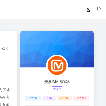
0
麦象/MAIBOXS
管理员
为了让
果有客
7.5
K
10
130
7.4
M
果有条