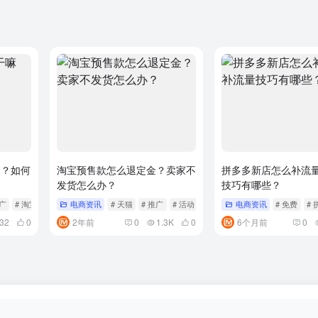
的？如何
淘宝预售款怎么退定金？卖家不
拼多多新店怎么补流
发货怎么办？
技巧有哪些？
推广
# 淘宝
电商资讯
# 天猫
# 推广
# 活动
电商资讯
# 免费
#
32
0
2年前
0
1.3K
0
6个月前
0