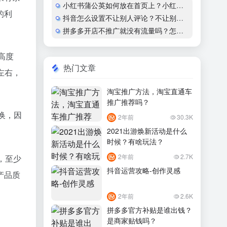
小红书蒲公英如何放在首页上？小红书怎么开通蒲公英合作
的利
抖音怎么设置不让别人评论？不让别人看作品会显示什么？
拼多多开店不推广就没有流量吗？怎么运营？
高度
热门文章
左右，
淘宝推广方法，淘宝直通车
推广推荐吗？
换，因
2年前
30.3K
2021出游焕新活动是什么
时候？有啥玩法？
2年前
2.7K
，至少
抖音运营攻略-创作灵感
产品质
2年前
2.6K
拼多多官方补贴是谁出钱？
是商家贴钱吗？