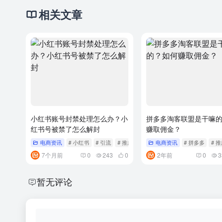
相关文章
小红书账号封禁处理怎么办？小
拼多多淘客联盟是干嘛
红书号被禁了怎么解封
赚取佣金？
电商资讯
# 小红书
# 引流
# 推广
电商资讯
# 拼多多
# 
7个月前
0
243
0
2年前
0
3
暂无评论