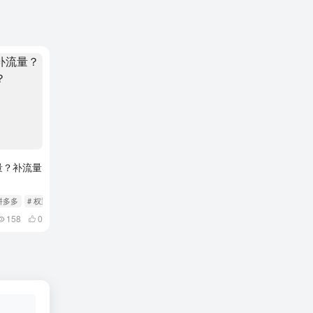
量？补流量
 拼多多
# 权重
158
0