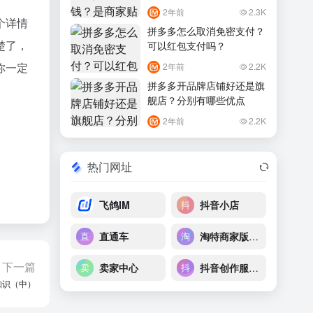
2年前
2.3K
个详情
拼多多怎么取消免密支付？
楚了，
可以红包支付吗？
你一定
2年前
2.2K
拼多多开品牌店铺好还是旗
舰店？分别有哪些优点
2年前
2.2K
热门网址
飞鸽IM
抖音小店
直通车
淘特商家版后台
下一篇
卖家中心
抖音创作服务平台
知识（中）