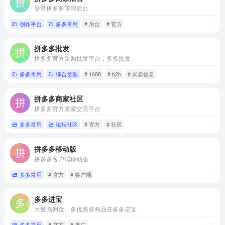
登录拼多多管理后台
创作平台
多多常用
# 后台
# 官方
拼多多批发
拼多多官方采购批发平台，多多批发
多多常用
综合货源
# 1688
# b2b
# 买卖信息
拼多多商家社区
拼多多官方卖家交流平台
多多常用
论坛社区
# 官方
# 社区
拼多多移动版
拼多多客户端移动版
多多常用
# 官方
# 客户端
多多进宝
大量高佣金、多优惠券商品在多多进宝
多多常用
# 官方
# 推广