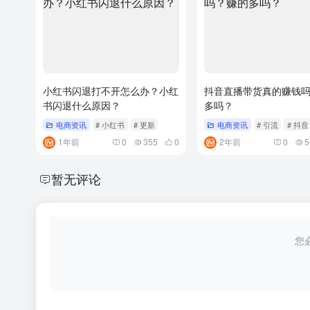
小红书闪退打不开怎么办？小红
抖音直播带货真的赚钱
书闪退什么原因？
多吗？
电商资讯
# 小红书
# 更新
电商资讯
# 引流
# 抖音
1年前
0
355
0
2年前
0
5
暂无评论
您