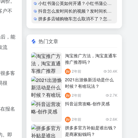
再调价。
小红书蒲公英如何开通？小红书蒲公英商家入驻流程
客户不
抖音怎么发时间长的视频？发时间长的视频会限流吗？
拼多多店铺购物车怎么取消不了？怎么设置？
动后，能
热门文章
取流
淘宝推广方法，淘宝直通车
推广推荐吗？
2年前
30.4K
失很多客
2021出游焕新活动是什么
易很
时候？有啥玩法？
2年前
2.7K
抖音运营攻略-创作灵感
此在报名
2年前
2.6K
拼多多官方补贴是谁出钱？
是商家贴钱吗？
的。即