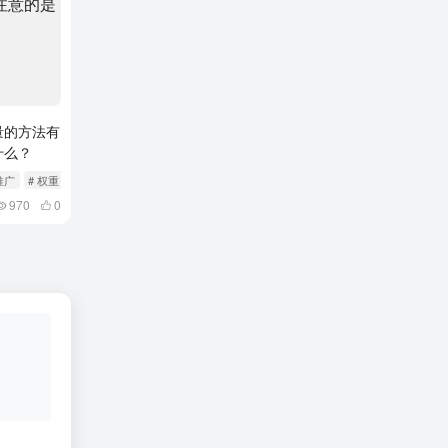
量的方法有
什么？
推广
# 权重
970
0