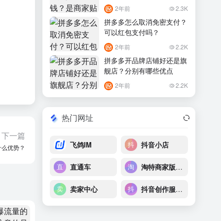
2年前
2.3K
拼多多怎么取消免密支付？
可以红包支付吗？
2年前
2.2K
拼多多开品牌店铺好还是旗
舰店？分别有哪些优点
2年前
2.2K
热门网址
下一篇
飞鸽IM
抖音小店
什么优势？
直通车
淘特商家版后台
卖家中心
抖音创作服务平台