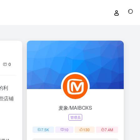
0
的利
些店铺
麦象/MAIBOXS
管理员
7.5
K
10
130
7.4
M