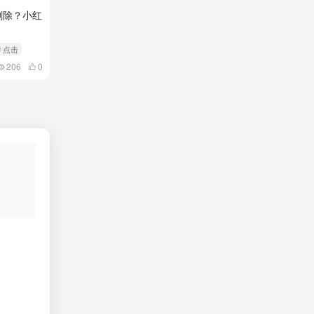
删除？小红
# 点击
206
0