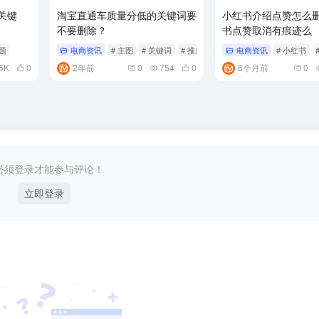
关键
淘宝直通车质量分低的关键词要
小红书介绍点赞怎么
不要删除？
书点赞取消有痕迹么
标题
电商资讯
# 主图
# 关键词
# 推广
电商资讯
# 小红书
6K
0
2年前
0
754
0
6个月前
0
必须登录才能参与评论！
立即登录