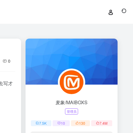
0
去写才
麦象/MAIBOXS
管理员
7.5
K
10
130
7.4
M