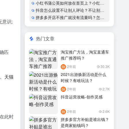
小红书蒲公英如何放在首页上？小红书怎么开通蒲公英合作
抖音怎么设置不让别人评论？不让别人看作品会显示什么？
拼多多开店不推广就没有流量吗？怎么运营？
意识;
热门文章
确匹
淘宝推广方法，淘宝直通车
推广推荐吗？
2年前
30.3K
2021出游焕新活动是什么
。
天猫
时候？有啥玩法？
2年前
2.7K
抖音运营攻略-创作灵感
2年前
2.6K
果在此时
拼多多官方补贴是谁出钱？
是商家贴钱吗？