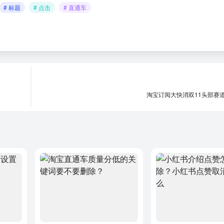
# 标题
# 点击
# 直通车
淘宝订阅大快消双11头部赛