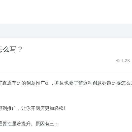
怎么写？
1.2K
好
直通车
的创意
推广
，并且也要了解这种创意
标题
要怎么
得到
推广
，让你开网店更加轻松!
重要性显著提升。原因有三：