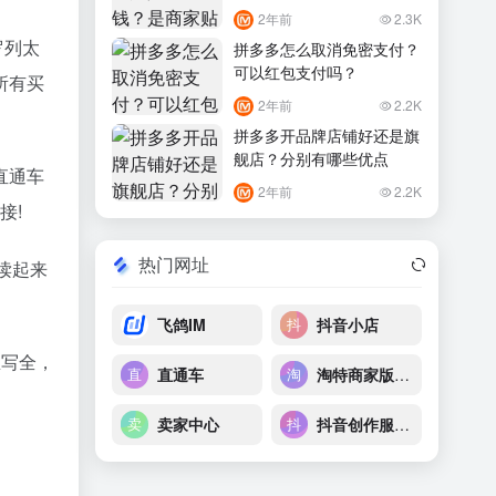
2年前
2.3K
罗列太
拼多多怎么取消免密支付？
可以红包支付吗？
所有买
2年前
2.2K
拼多多开品牌店铺好还是旗
舰店？分别有哪些优点
直通车
2年前
2.2K
接!
热门网址
读起来
飞鸽IM
抖音小店
里写全，
直通车
淘特商家版后台
卖家中心
抖音创作服务平台