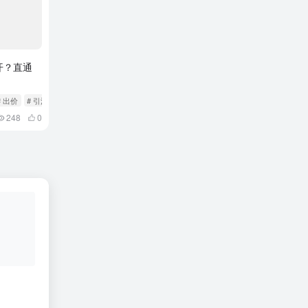
开？直通
# 出价
# 引流
248
0