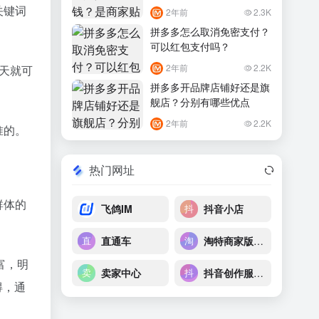
关键词
2年前
2.3K
拼多多怎么取消免密支付？
可以红包支付吗？
2年前
2.2K
二天就可
拼多多开品牌店铺好还是旗
舰店？分别有哪些优点
2年前
2.2K
准的。
热门网址
群体的
飞鸽IM
抖音小店
直通车
淘特商家版后台
富，明
卖家中心
抖音创作服务平台
得，通