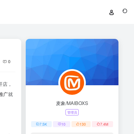
0
开店，
推广
就
麦象/MAIBOXS
管理员
7.5
K
10
130
7.4
M