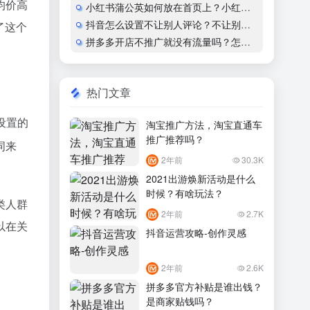
均价高
小红书蒲公英如何放在首页上？小红书怎么开通蒲公英合作
抖音怎么设置不让别人评论？不让别人看作品会显示什么？
了这个
拼多多开店不推广就没有流量吗？怎么运营？
热门文章
设置的
淘宝推广方法，淘宝直通车
推广推荐吗？
词来
2年前
30.3K
2021出游焕新活动是什么
时候？有啥玩法？
类人群
2年前
2.7K
以在关
抖音运营攻略-创作灵感
2年前
2.6K
拼多多官方补贴是谁出钱？
是商家贴钱吗？