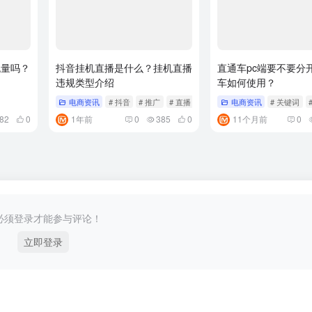
流量吗？
抖音挂机直播是什么？挂机直播
直通车pc端要不要分
违规类型介绍
车如何使用？
电商资讯
# 抖音
# 推广
# 直播
电商资讯
# 关键词
82
0
1年前
0
385
0
11个月前
0
必须登录才能参与评论！
立即登录