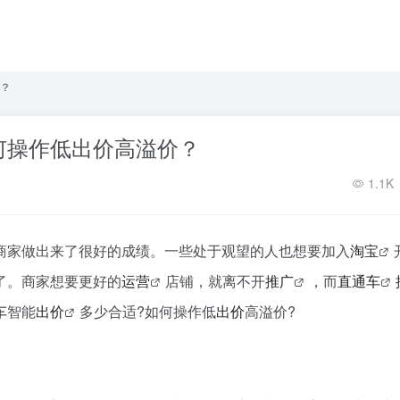
？
何操作低出价高溢价？
1.1K
商家做出来了很好的成绩。一些处于观望的人也想要加入
淘宝
了。商家想要更好的
运营
店铺，就离不开
推广
，而
直通车
车
智能
出价
多少合适?如何操作低
出价
高溢价?