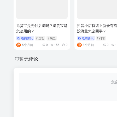
退货宝是先付后退吗？退货宝是
抖音小店持续上新会有
怎么用的？
没流量怎么回事？
电商资讯
# 活动
# 淘宝
电商资讯
# 抖音
5个月前
0
156
0
8个月前
0
1
暂无评论
您