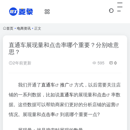
首页
•
电商资讯
•
正文
直通车展现量和点击率哪个重要？分别啥意
思？
2年前更新
595
0
我们开通了
直通车
推广
方式，以后需要关注店
铺的一系列数据，比如说
直通车
的展现量和
点击
率数
据。这些数据可以帮助商家们更好的分析店铺的
运营
情况。展现量和
点击率
到底哪个重要一点?
展现量：就是搜索时展现的数量。