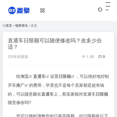
首页
•
电商资讯
•
正文
直通车日限额可以随便修改吗？改多少合
适？
2年前更新
1.3K
0
给
淘宝
直通车
设置
日限额
，可以很好地控制
开车
推广
的费用，毕竟也不是每个卖家都是超有钱
的，可以随意砸在
直通车
上，那卖家能对直通车
日限额
随意修改吗?
您可以随时调整您的日最高限额，但日限额有以下