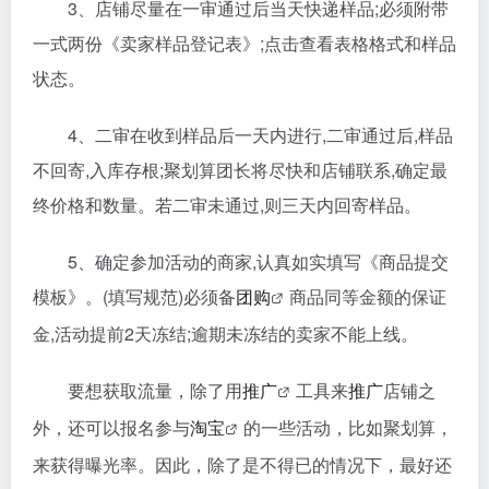
3、店铺尽量在一审通过后当天快递样品;必须附带
一式两份《卖家样品登记表》;点击查看表格格式和样品
状态。
4、二审在收到样品后一天内进行,二审通过后,样品
不回寄,入库存根;聚划算团长将尽快和店铺联系,确定最
终价格和数量。若二审未通过,则三天内回寄样品。
5、确定参加活动的商家,认真如实填写《商品提交
模板》。(填写规范)必须备
团购
商品同等金额的保证
金,活动提前2天冻结;逾期未冻结的卖家不能上线。
要想获取流量，除了用
推广
工具来
推广
店铺之
外，还可以报名参与
淘宝
的一些活动，比如聚划算，
来获得曝光率。因此，除了是不得已的情况下，最好还