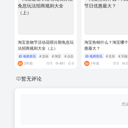
淘宝造物节活动花呗分期免息玩
淘宝热销什么？淘宝哪
法招商规则大全（上）
惠最大？
电商资讯
# 活动
# 淘宝
# 点击
电商资讯
# 京东
# 天猫
2年前
0
481
0
1年前
0
2
暂无评论
您