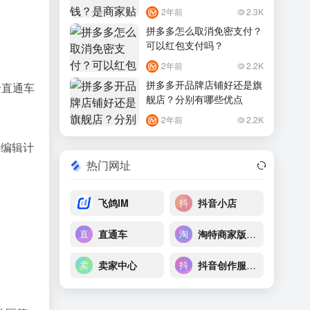
2年前
2.3K
拼多多怎么取消免密支付？
可以红包支付吗？
2年前
2.2K
拼多多开品牌店铺好还是旗
个直通车
舰店？分别有哪些优点
2年前
2.2K
击编辑计
热门网址
飞鸽IM
抖音小店
直通车
淘特商家版后台
卖家中心
抖音创作服务平台