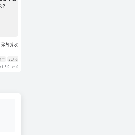
？聚划算收
推广
# 活动
1.5K
0