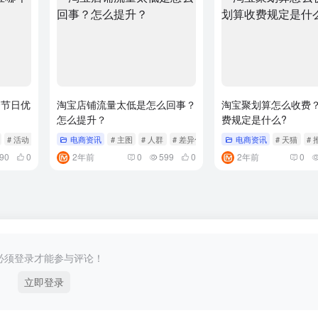
个节日优
淘宝店铺流量太低是怎么回事？
淘宝聚划算怎么收费
怎么提升？
费规定是什么?
# 活动
电商资讯
# 主图
# 人群
# 差异化
电商资讯
# 天猫
# 
90
0
2年前
0
599
0
2年前
0
必须登录才能参与评论！
立即登录