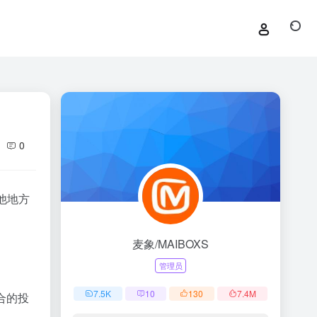
0
他地方
麦象/MAIBOXS
管理员
7.5
K
10
130
7.4
M
合的投