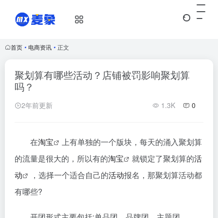
首页
•
电商资讯
•
正文
聚划算有哪些活动？店铺被罚影响聚划算
吗？
2年前更新
1.3K
0
在
淘宝
上有单独的一个版块，每天的涌入聚划算
的流量是很大的，所以有的
淘宝
就锁定了聚划算的
活
动
，选择一个适合自己的
活动
报名，那聚划算活动都
有哪些?
开团形式主要包括:单品团、品牌团、主题团。