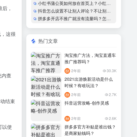
小红书蒲公英如何放在首页上？小红书怎么开通蒲公英合作
准后，
抖音怎么设置不让别人评论？不让别人看作品会显示什么？
拼多多开店不推广就没有流量吗？怎么运营？
低，这很
热门文章
淘宝推广方法，淘宝直通车
推广推荐吗？
2年前
30.3K
统内查
2021出游焕新活动是什么
时候？有啥玩法？
2年前
2.7K
活动结束
抖音运营攻略-创作灵感
2年前
2.6K
可以使
拼多多官方补贴是谁出钱？
是商家贴钱吗？