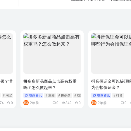
么领？满
拼多多新品商品点击高有权重
抖音保证金可以提现
吗？怎么做起来？
为会扣保证金？
# 淘宝
电商资讯
# 主图
# 拼多多
# 权重
电商资讯
# 抖音
74
0
2年前
0
342
0
2年前
0