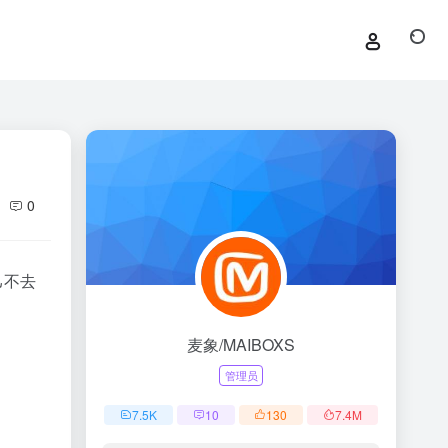
0
己不去
麦象/MAIBOXS
管理员
7.5
K
10
130
7.4
M