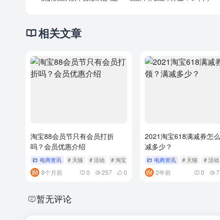
相关文章
淘宝88会员节只有会员打折
2021淘宝618满减券怎
吗？会员优惠介绍
减多少？
电商资讯
# 天猫
# 活动
# 淘宝
电商资讯
# 天猫
# 活动
8个月前
0
257
0
2年前
0
7
暂无评论