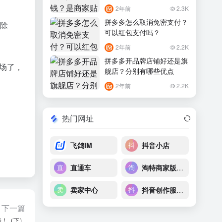
2年前
2.3K
拼多多怎么取消免密支付？
品除
可以红包支付吗？
2年前
2.2K
拼多多开品牌店铺好还是旗
会场了，
舰店？分别有哪些优点
2年前
2.2K
热门网址
飞鸽IM
抖音小店
直通车
淘特商家版后台
卖家中心
抖音创作服务平台
下一篇
路！（下）