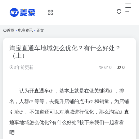
首页
•
电商资讯
•
正文
淘宝直通车地域怎么优化？有什么好处？
（上）
2年前更新
610
0
认为开
直通车
，基本上就是在做
关键词
，排
名，
人群
等等，去提升店铺的
点击
和销量，为店铺
引流
。不知道还可以对地域进行优化，那么
淘宝
直
通车
地域怎么优化?有什么好处?接下来我们一起看看
吧!