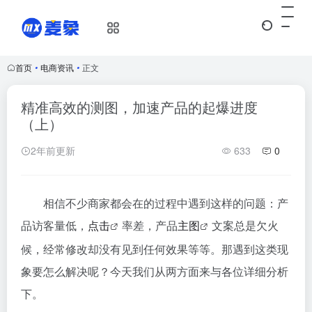
首页
•
电商资讯
•
正文
精准高效的测图，加速产品的起爆进度
（上）
2年前更新
633
0
相信不少商家都会在的过程中遇到这样的问题：
产
品
访客量低，
点击
率
差，产品
主图
文案总是欠火
候，经常修改却没有见到任何效果等等。
那遇到这类现
象要怎么解决呢？今天我们从两方面来与各位详细分析
下。