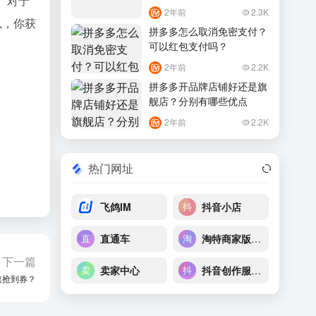
。对于
2年前
2.3K
以，你获
拼多多怎么取消免密支付？
可以红包支付吗？
2年前
2.2K
拼多多开品牌店铺好还是旗
舰店？分别有哪些优点
2年前
2.2K
热门网址
飞鸽IM
抖音小店
直通车
淘特商家版后台
下一篇
卖家中心
抖音创作服务平台
速抢到券？