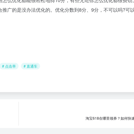
用怎么优化都能很轻松地得10分，有些无论你怎么优化都很费劲
合推广的是没办法优化的。优化分数到8分、9分，不可以吗?可
# 点击率
# 直通车
淘宝618在哪里领券？如何快