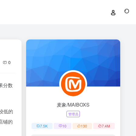
0
果分数
麦象/MAIBOXS
较低的
管理员
店铺的
7.5
K
10
130
7.4
M