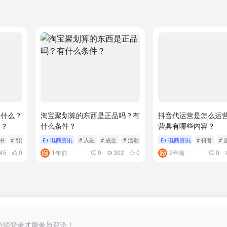
是什么？
淘宝聚划算的东西是正品吗？有
抖音代运营是怎么运
取？
什么条件？
营具有哪些内容？
红书
# 引流
电商资讯
# 入驻
# 成交
# 活动
电商资讯
# 抖音
# 
45
0
1年前
0
302
0
2年前
0
必须登录才能参与评论！