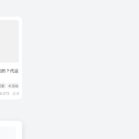
营的？代运
更新
# 活动
373
0