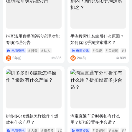
抖音滥用直播间评论管理功能
手淘搜索排名靠后什么原因？
专项治理公告
如何优化手淘搜索排名？
电商资讯
# 抖音
# 达人
电商资讯
# 免费
# 关键词
# 推广
2年前
386
2年前
839
拼多多618爆款怎样操作？爆
淘宝直通车分时折扣有什么
款有什么产品？
用？折扣设置多少合适？
电商资讯
# 人群
# 拼多多
# 活动
电商资讯
# 关键词
# 出价
# 引流