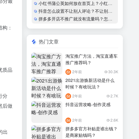
部分最
小红书蒲公英如何放在首页上？小红书怎么开通蒲公英合作
抖音怎么设置不让别人评论？不让别人看作品会显示什么？
拼多多开店不推广就没有流量吗？怎么运营？
结构：
热门文章
淘宝推广方法，淘宝直通车
推广推荐吗？
优质品
2年前
30.3K
2021出游焕新活动是什么
时候？有啥玩法？
行分
2年前
2.7K
抖音运营攻略-创作灵感
然后做
2年前
2.6K
拼多多官方补贴是谁出钱？
的出
是商家贴钱吗？