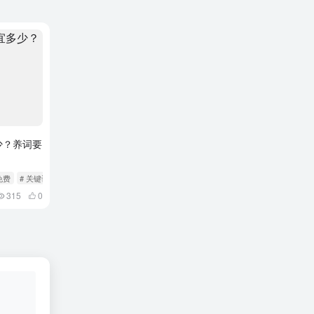
少？养词要
免费
# 关键词
315
0