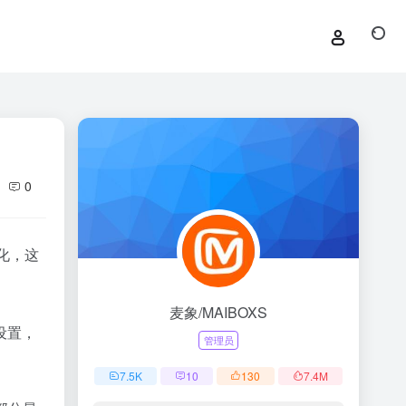
0
化，这
麦象/MAIBOXS
设置，
管理员
7.5
K
10
130
7.4
M