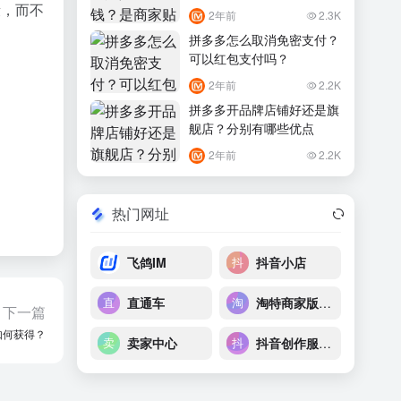
段，而不
2年前
2.3K
拼多多怎么取消免密支付？
可以红包支付吗？
2年前
2.2K
拼多多开品牌店铺好还是旗
舰店？分别有哪些优点
2年前
2.2K
热门网址
飞鸽IM
抖音小店
直通车
淘特商家版后台
下一篇
如何获得？
卖家中心
抖音创作服务平台