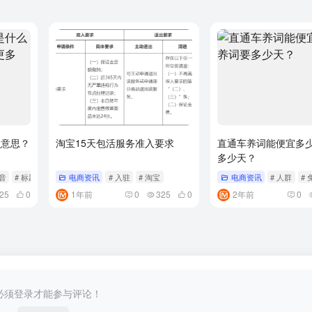
么意思？
淘宝15天包活服务准入要求
直通车养词能便宜多
多少天？
抖音
# 标题
电商资讯
# 入驻
# 淘宝
电商资讯
# 人群
# 
25
0
1年前
0
325
0
2年前
0
必须登录才能参与评论！