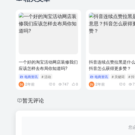
一个好的淘宝活动网店装修我们
抖音连续点赞拉黑是什
应该怎样去布局你知道吗?
抖音怎么获得更多赞？
电商资讯
# 活动
电商资讯
# 关键词
# 
2年前
0
747
0
2年前
0
7
暂无评论
您