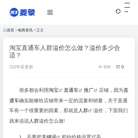
首页
•
电商资讯
•
正文
淘宝直通车人群溢价怎么做？溢价多少合
适？
2年前更新
600
0
很多都会利用
淘宝
直通车
推广
店铺，因为
直
通车
确实能够给店铺带来一定的流量和销量，关于直通
车有一个很重要的因素，那就是
人群
溢价，下面我们
就来说说
人群
溢价怎么做!
1、不要把
关键词
初始价格设置过高