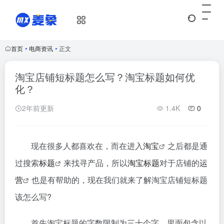
首页
•
电商资讯
•
正文
淘宝店铺短标题怎么写？淘宝标题如何优
化？
2年前更新
1.4K
0
现在很多人都喜欢在，而在进入
淘宝
之后都是通
过搜索
标题
来找寻产品，所以
淘宝
标题
对于店铺的
运
营
也是有帮助的，现在我们就来了解淘宝店铺短标题
该怎么写?
首先淘宝标题的字数限制为三十个字，里面包含以