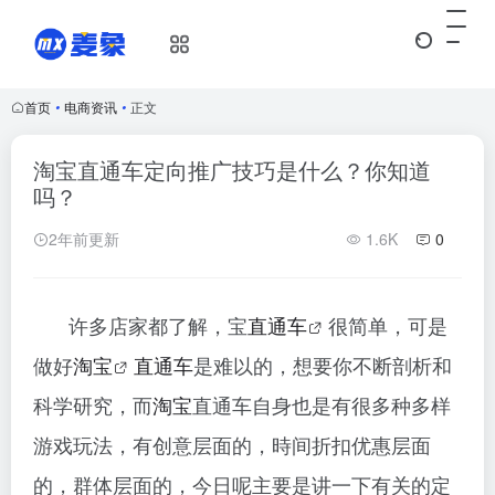
首页
•
电商资讯
•
正文
淘宝直通车定向推广技巧是什么？你知道
吗？
2年前更新
1.6K
0
许多店家都了解，宝
直通车
很简单，可是
做好
淘宝
直通车
是难以的，想要你不断剖析和
科学研究，而
淘宝
直通车自身也是有很多种多样
游戏玩法，有创意层面的，時间折扣优惠层面
的，群体层面的，今日呢主要是讲一下有关
的定