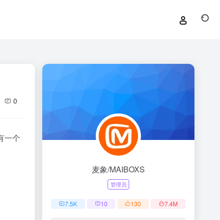
0
有一个
麦象/MAIBOXS
管理员
7.5
K
10
130
7.4
M