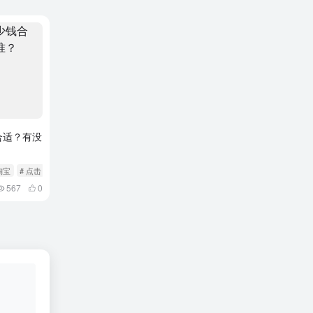
合适？有没
淘宝
# 点击
567
0