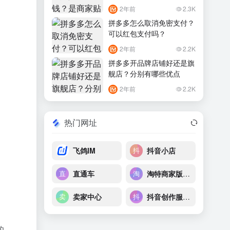
2年前
2.3K
拼多多怎么取消免密支付？
可以红包支付吗？
2年前
2.2K
拼多多开品牌店铺好还是旗
舰店？分别有哪些优点
2年前
2.2K
热门网址
飞鸽IM
抖音小店
直通车
淘特商家版后台
卖家中心
抖音创作服务平台
的。