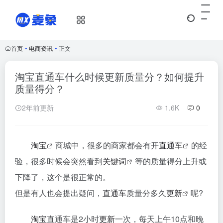
首页
•
电商资讯
•
正文
淘宝直通车什么时候更新质量分？如何提升
质量得分？
2年前更新
1.6K
0
淘宝
商城中，很多的商家都会有开
直通车
的经
验，很多时候会突然看到
关键词
等的质量得分上升或
下降了，这个是很正常的。
但是有人也会提出疑问，
直通车
质量分多久
更新
呢?
淘宝
直通车是2小时
更新
一次，每天上午10点和晚