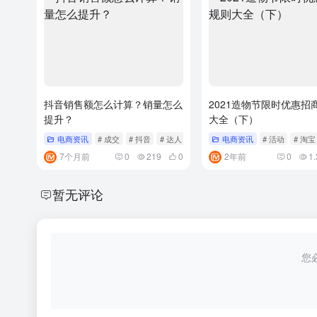
抖音销售额怎么计算？销量怎么
2021造物节限时优惠招
提升？
大全（下）
电商资讯
# 成交
# 抖音
# 达人
电商资讯
# 活动
# 淘宝
7个月前
0
219
0
2年前
0
1.
暂无评论
您