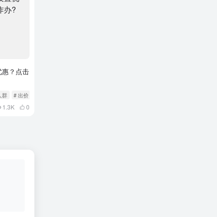
优惠？点击
人群
# 出价
1.3K
0