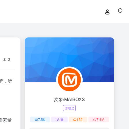
0
楚，所
麦象/MAIBOXS
管理员
搜索量
7.5
K
10
130
7.4
M