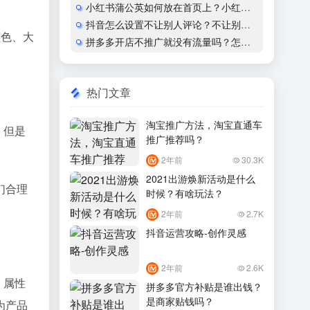
小红书蒲公英如何放在首页上？小红书怎么开通蒲公英合作
抖音怎么设置不让别人评论？不让别人看作品会显示什么？
色、大
拼多多开店不推广就没有流量吗？怎么运营？
热门文章
淘宝推广方法，淘宝直通车
，但是
推广推荐吗？
2年前
30.3K
2021出游焕新活动是什么
们合理
时候？有啥玩法？
2年前
2.7K
抖音运营攻略-创作灵感
2年前
2.6K
。属性
拼多多官方补贴是谁出钱？
是商家贴钱吗？
为产品