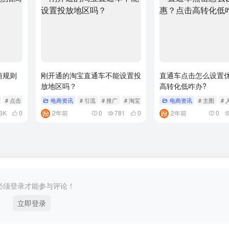
商规则
刚开通的淘宝直通车不能设置投
直通车点击怎么设置
放地区吗？
高转化低咋办?
# 点击
电商资讯
# 引流
# 推广
# 淘宝
电商资讯
# 主图
# 
3K
0
2年前
0
781
0
2年前
0
必须登录才能参与评论！
立即登录