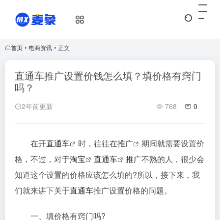
首页
•
电商资讯
•
正文
直通车推广设置价钱怎么填？填价格有窍门
吗？
2年前更新
768
0
在开
直通车
时，往往在
推广
期间就需要设置价
格，不过，对于
淘宝
直通车
推广
不熟的人，很少会
知道这个设置的价格应该怎么填的?所以，接下来，我
们就来讲下关于
直通车
推广设置价格的问题。
一、填价格有窍门吗?