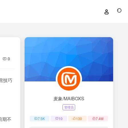
0
营技巧
麦象/MAIBOXS
管理员
前期不
7.5
K
10
130
7.4
M