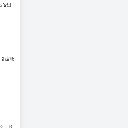
出价
出
车引流能
么，就