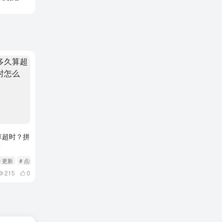
算超时？拼
？
# 更新
# 点击
215
0