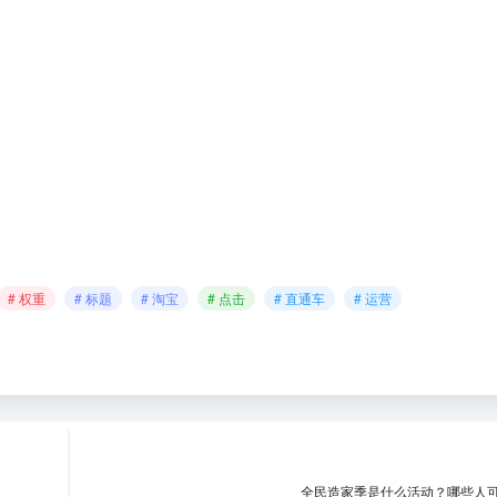
# 权重
# 标题
# 淘宝
# 点击
# 直通车
# 运营
全民造家季是什么活动？哪些人