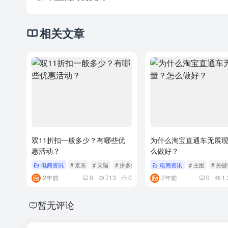
相关文章
双11折扣一般多少？有哪些优
为什么淘宝直通车无展
惠活动？
么做好？
电商资讯
# 京东
# 天猫
# 拼多多
电商资讯
# 主图
# 关
2年前
0
713
0
2年前
0
1.
暂无评论