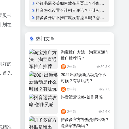
小红书蒲公英如何放在首页上？小红书怎么开通蒲公英合作
抖音怎么设置不让别人评论？不让别人看作品会显示什么？
宝贝带
拼多多开店不推广就没有流量吗？怎么运营？
计划在
热门文章
淘宝推广方法，淘宝直通车
推广推荐吗？
到好的
2年前
30.3K
，首先
2021出游焕新活动是什么
时候？有啥玩法？
2年前
2.7K
抖音运营攻略-创作灵感
2年前
2.6K
拼多多官方补贴是谁出钱？
是商家贴钱吗？
索精准