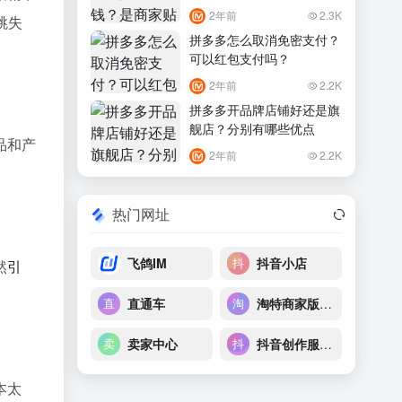
2年前
2.3K
跳失
拼多多怎么取消免密支付？
可以红包支付吗？
2年前
2.2K
拼多多开品牌店铺好还是旗
舰店？分别有哪些优点
品和产
2年前
2.2K
热门网址
飞鸽IM
抖音小店
然
引
直通车
淘特商家版后台
卖家中心
抖音创作服务平台
本太