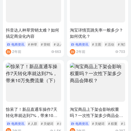
抖音达人种草营销太难？如何
淘宝详情页跳失率一般多少？
搞定商业化内容
如何优化？
电商资讯
# 种草
# 营销
# 达人
电商资讯
# 主图
# 活动
# 淘宝
2年前
663
2年前
703
惊呆了！新品直通车操作7天
淘宝商品上下架会影响权重
转化率就达到7%，带来10万
吗？一次性下架多少商品会降
免费流量（下）
权？
电商资讯
# 人群
# 关键词
# 出价
电商资讯
# 关键词
# 权重
# 活动
2年前
1.5K
2年前
297