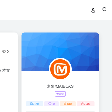
0
？本文
麦象/MAIBOXS
管理员
7.5
K
10
130
7.4
M