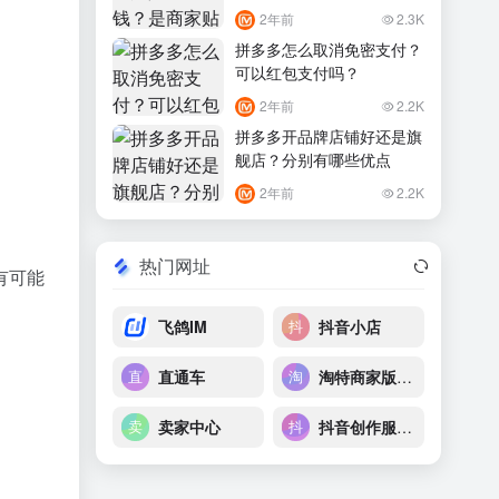
2年前
2.3K
拼多多怎么取消免密支付？
可以红包支付吗？
2年前
2.2K
拼多多开品牌店铺好还是旗
舰店？分别有哪些优点
2年前
2.2K
热门网址
有可能
飞鸽IM
抖音小店
直通车
淘特商家版后台
卖家中心
抖音创作服务平台