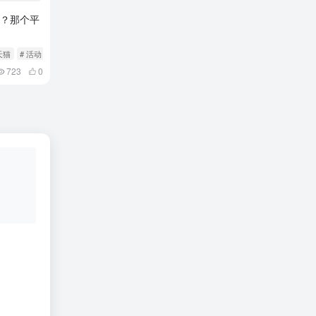
少？那个平
天猫
# 活动
723
0