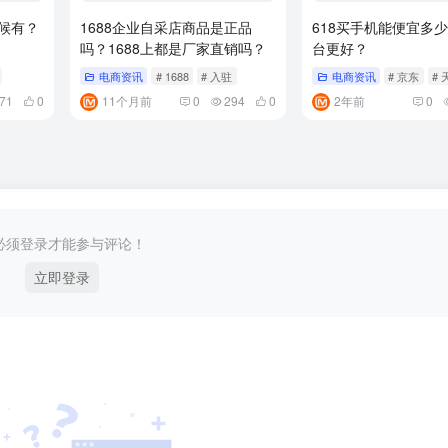
时候有？
1688企业自采店商品是正品
618买手机能便宜多
吗？1688上都是厂家直销吗？
台更好？
电商资讯
# 1688
# 入驻
电商资讯
# 京东
# 
71
0
11个月前
0
294
0
2年前
0
必须登录才能参与评论！
立即登录