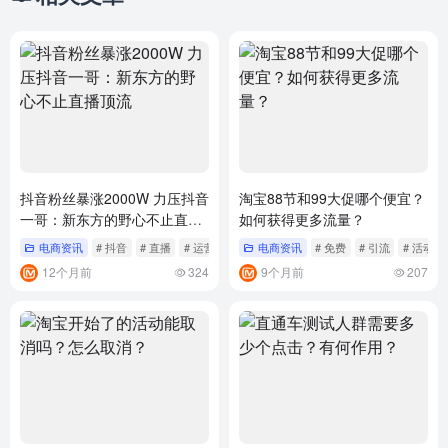
抖音粉丝暴涨2000W 力压抖音
淘宝88节和99大促哪个便宜？
一哥：新东方的野心不止直播
如何获得更多流量？
顶流
电商资讯
# 抖音
# 直播
# 运营
电商资讯
# 免费
# 引流
# 活动
12个月前
324
9个月前
207