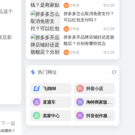
2年前
2.3K
么这个
拼多多怎么取消免密支付？
可以红包支付吗？
2年前
2.2K
而且影
拼多多开品牌店铺好还是旗
舰店？分别有哪些优点
2年前
2.2K
热门网址
飞鸽IM
抖音小店
直通车
淘特商家版后台
卖家中心
抖音创作服务平台
下一篇
法有哪些？