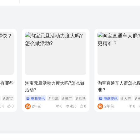
？有哪些
淘宝元旦活动力度大吗?怎么做
淘宝直通车人群怎么
活动?
准？
# 淘宝
电商资讯
# 引流
# 推广
# 活动
电商资讯
# 人群
# 
6K
0
2年前
0
425
0
2年前
0