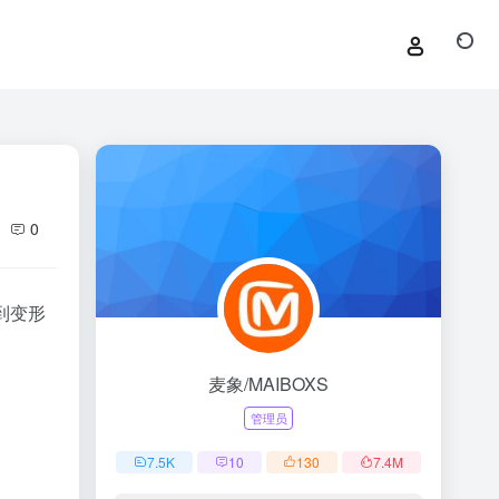
0
到变形
麦象/MAIBOXS
管理员
7.5
K
10
130
7.4
M