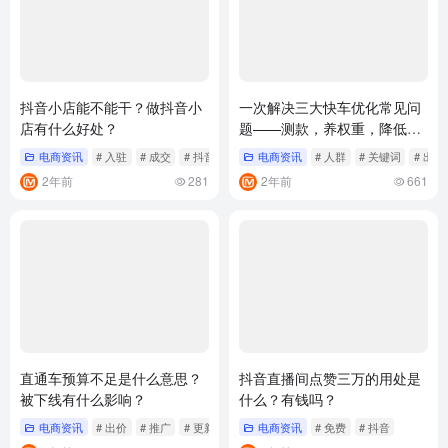
抖音小店能不能干？做抖音小
一次解决三大快车优化常见问
店有什么好处？
题——测款，养权重，降低
PPC（中）
电商资讯
# 入驻
# 成交
# 抖音
电商资讯
# 人群
# 关键词
# 出价
2年前
281
2年前
661
直通车预算不足是什么意思？
抖音直播间点赞三万的用处是
被下线有什么影响？
什么？有钱吗？
电商资讯
# 出价
# 推广
# 更新
电商资讯
# 免费
# 抖音