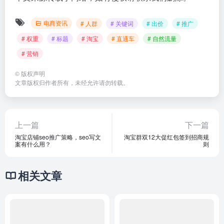
电商资讯
# 人群
# 关键词
# 出价
# 推广
# 权重
# 标题
# 淘宝
# 直通车
# 自然流量
# 营销
©
版权声明
文章版权归作者所有，未经允许请勿转载。
上一篇
下一篇
淘宝店铺seo推广策略，seo写文
淘宝群双12大促红包签到招商规
案有什么用？
则
相关文章