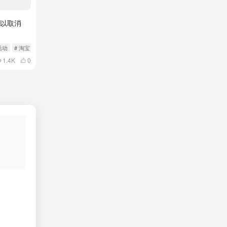
可以取消
活动
# 淘宝
1.4K
0