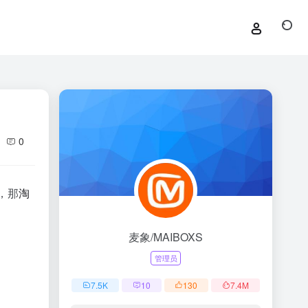
0
，那
淘
麦象/MAIBOXS
管理员
7.5
K
10
130
7.4
M