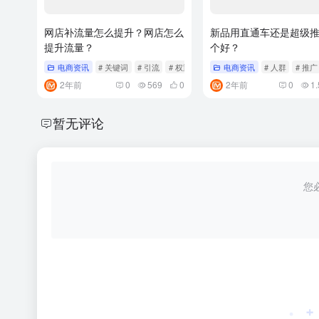
网店补流量怎么提升？网店怎么
新品用直通车还是超级
提升流量？
个好？
电商资讯
# 关键词
# 引流
# 权重
电商资讯
# 人群
# 推广
2年前
0
569
0
2年前
0
1.
暂无评论
您