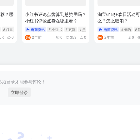
推荐？哪
小红书评论点赞算到总赞里吗？
淘宝618狂欢日活动
小红书评论点赞在哪里看？
么？怎么取消？
# 权重
电商资讯
# 小红书
# 更新
# 点击
电商资讯
# 天猫
# 
5K
0
2年前
0
353
0
2年前
0
必须登录才能参与评论！
立即登录