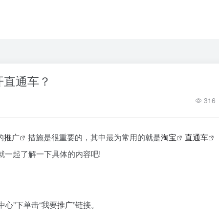
开直通车？
316
的
推广
措施是很重要的，其中最为常用的就是
淘宝
直通车
就一起了解一下具体的内容吧!
中心”下单击“我要
推广
”链接。