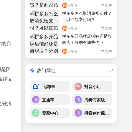
2年前
2.3K
拼多多怎么取消免密支付？
可以红包支付吗？
2年前
2.2K
拼多多开品牌店铺好还是旗
舰店？分别有哪些优点
你的
自
2年前
2.2K
那是因
热门网址
流露搜
飞鸽IM
抖音小店
直通车
淘特商家版后台
金钱浪
卖家中心
抖音创作服务平台