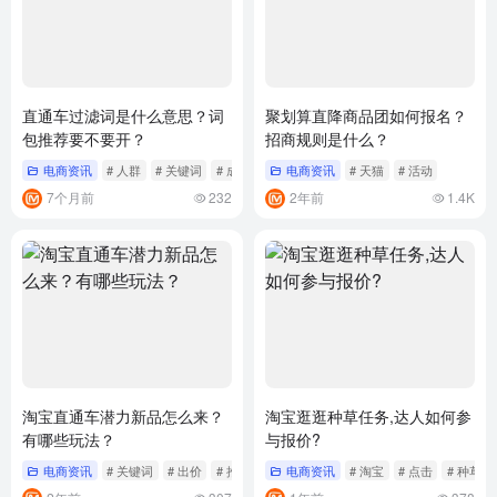
直通车过滤词是什么意思？词
聚划算直降商品团如何报名？
包推荐要不要开？
招商规则是什么？
电商资讯
# 人群
# 关键词
# 成交
电商资讯
# 天猫
# 活动
7个月前
232
2年前
1.4K
淘宝直通车潜力新品怎么来？
淘宝逛逛种草任务,达人如何参
有哪些玩法？
与报价?
电商资讯
# 关键词
# 出价
# 推广
电商资讯
# 淘宝
# 点击
# 种草