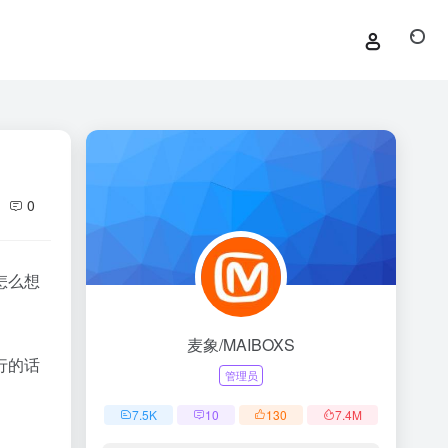
0
怎么想
麦象/MAIBOXS
行的话
管理员
7.5
K
10
130
7.4
M