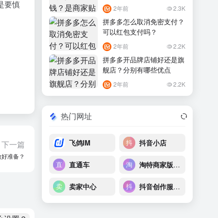
是要慎
2年前
2.3K
拼多多怎么取消免密支付？
可以红包支付吗？
2年前
2.2K
拼多多开品牌店铺好还是旗
舰店？分别有哪些优点
2年前
2.2K
热门网址
飞鸽IM
抖音小店
下一篇
做好准备？
直通车
淘特商家版后台
卖家中心
抖音创作服务平台