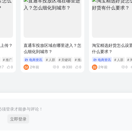
么上传？
直通车投放区域在哪里进入？怎
淘宝精选好货怎么设
么细化到城市？
什么要求？
# 推广
电商资讯
# 人群
# 关键词
# 推广
电商资讯
# 人群
# 
17
0
2年前
0
330
0
2年前
0
必须登录才能参与评论！
立即登录