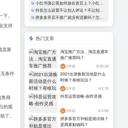
小红书蒲公英如何放在首页上？小红书怎么开通蒲公英合作
抖音怎么设置不让别人评论？不让别人看作品会显示什么？
一下。
拼多多开店不推广就没有流量吗？怎么运营？
会支持
热门文章
找卖家
淘宝推广方法，淘宝直通车
推广推荐吗？
2年前
30.3K
定无条件
2021出游焕新活动是什么
时候？有啥玩法？
2年前
2.7K
抖音运营攻略-创作灵感
预售商
台的规
2年前
2.6K
麻烦了。
拼多多官方补贴是谁出钱？
是商家贴钱吗？