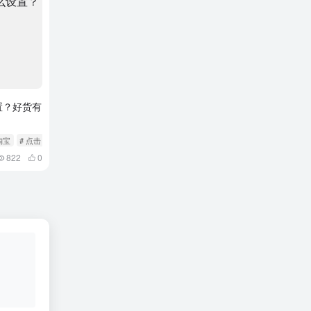
置？好货有
淘宝
# 点击
822
0