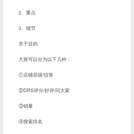
2、重点
3、细节
关于目的
大致可以分为以下几种：
①店铺层级/信誉
②DRS评分/好评/问大家
③销量
④搜索排名