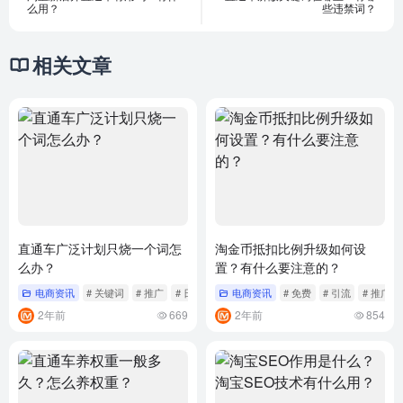
么用？
些违禁词？
相关文章
直通车广泛计划只烧一个词怎
淘金币抵扣比例升级如何设
么办？
置？有什么要注意的？
电商资讯
# 关键词
# 推广
# 日限额
电商资讯
# 免费
# 引流
# 推广
2年前
669
2年前
854