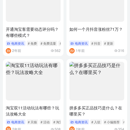
开通淘宝客需要动态评分吗？
如何一个月抖音涨粉丝71万？
有哪些模式？
电商资讯
# 免费
# 免费流量
# 小红书
电商资讯
# 抖音
# 更新
2年前
562
1年前
316
淘宝双11活动玩法有哪些？玩
拼多多买正品技巧是什么？在
法攻略大全
哪里买？
电商资讯
# 天猫
# 活动
# 淘宝
电商资讯
# 入驻
# 小编推荐
# 
2年前
508
2年前
354