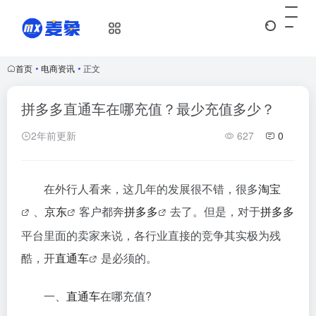
首页
•
电商资讯
•
正文
拼多多直通车在哪充值？最少充值多少？
2年前更新
627
0
在外行人看来，这几年的发展很不错，很多
淘宝
、
京东
客户都奔
拼多多
去了。但是，对于
拼多多
平台里面的卖家来说，各行业直接的竞争其实极为残
酷，开
直通车
是必须的。
一、
直通车
在哪充值?