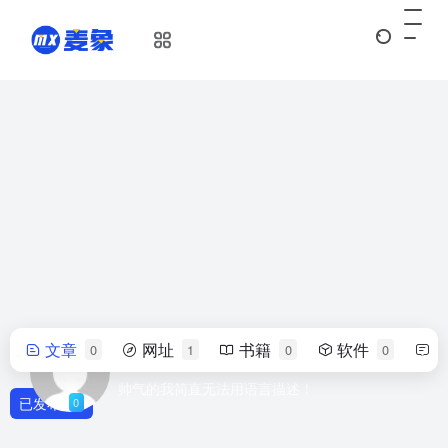
文章
网址
书籍
软件
0
1
0
0
wudil
帅气的我简直无法用语言描述！
已发布
0